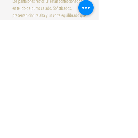
Los pantalones rectos LP están confeccionados
en tejido de punto calado. Sofisticados,
presentan cintura alta y un corte equilibrado que
se adapta a diferentes siluetas. ¡Combínalos con
una blusa oversize y un bolso de cuero para un
look impecable!
Top
©2022 by The Tropical Concept . Proudly created with
Wix.com