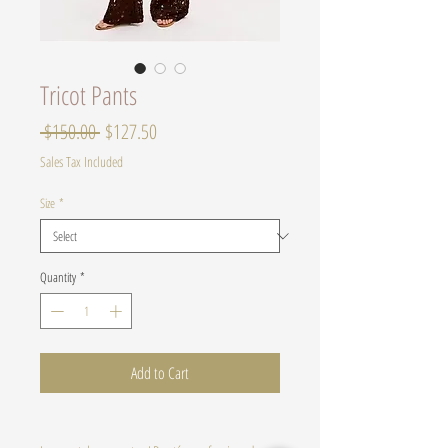
Tricot Pants
Regular
Sale
 $150.00 
$127.50
Price
Price
Sales Tax Included
Size
*
Quantity
*
Add to Cart